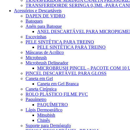
TRANSFERIDOR SERINGA CANETA PRESSURIZ
TRANSFERIDORDE SERINGA 0,3ML -PARA CA
Acessórios e Descartáveis
DAPEN DE VIDRO
Batoques
Anéis para Batoque
ANEL DESCARTÁVEL PARA MICROPIGM
Escovinhas
PELE SINTÉTICA PARA TREINO
PELE SINTÉTICA PARA TREINO
Máscaras de Acrílico
Microbrush
Microbrush Delineador
MICROBRUSH PINCEL – PACOTE COM 10
PINCEL DESCARTÁVEL PARA GLOSS
Caneta em Gel
Caneta em Gel Branca
Caneta Cirúrgica
ROLO PLÁSTICO FILME PVC
Paquímetro
PAQUÍMETRO
Lápis Dermográfico
Mitsubish
Chinês
Suporte para Demógrafo