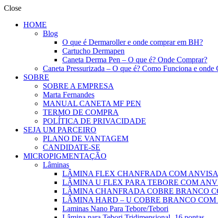
Close
HOME
Blog
O que é Dermaroller e onde comprar em BH?
Cartucho Dermapen
Caneta Derma Pen – O que é? Onde Comprar?
Caneta Pressurizada – O que é? Como Funciona e onde
SOBRE
SOBRE A EMPRESA
Marta Fernandes
MANUAL CANETA MF PEN
TERMO DE COMPRA
POLÍTICA DE PRIVACIDADE
SEJA UM PARCEIRO
PLANO DE VANTAGEM
CANDIDATE-SE
MICROPIGMENTAÇÃO
Lâminas
LÂMINA FLEX CHANFRADA COM ANVISA-12
LÂMINA U FLEX PARA TEBORE COM ANVIS
LÂMINA CHANFRADA COBRE BRANCO C
LÂMINA HARD – U COBRE BRANCO COM
Laminas Nano Para Tebore/Tebori
Lâmina para Tebori Tridimensional -16 pontas