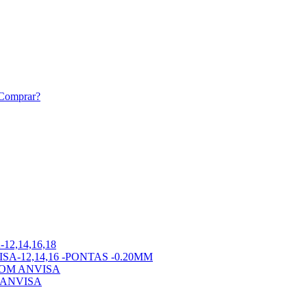
 Comprar?
,14,16,18
A-12,14,16 -PONTAS -0.20MM
OM ANVISA
 ANVISA