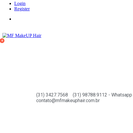
Login
Register
0
(31) 3427.7568
(31) 98788.9112 - Whatsapp
contato@mfmakeuphair.com.br