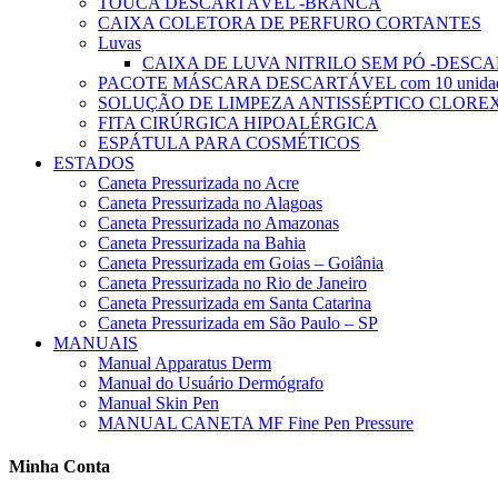
TOUCA DESCARTÁVEL -BRANCA
CAIXA COLETORA DE PERFURO CORTANTES
Luvas
CAIXA DE LUVA NITRILO SEM PÓ -DESC
PACOTE MÁSCARA DESCARTÁVEL com 10 unida
SOLUÇÃO DE LIMPEZA ANTISSÉPTICO CLOREXI
FITA CIRÚRGICA HIPOALÉRGICA
ESPÁTULA PARA COSMÉTICOS
ESTADOS
Caneta Pressurizada no Acre
Caneta Pressurizada no Alagoas
Caneta Pressurizada no Amazonas
Caneta Pressurizada na Bahia
Caneta Pressurizada em Goias – Goiânia
Caneta Pressurizada no Rio de Janeiro
Caneta Pressurizada em Santa Catarina
Caneta Pressurizada em São Paulo – SP
MANUAIS
Manual Apparatus Derm
Manual do Usuário Dermógrafo
Manual Skin Pen
MANUAL CANETA MF Fine Pen Pressure
Minha Conta